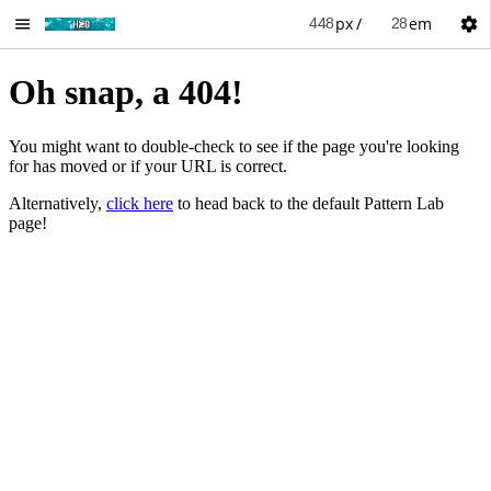
px
em
/
Toggle
Menu