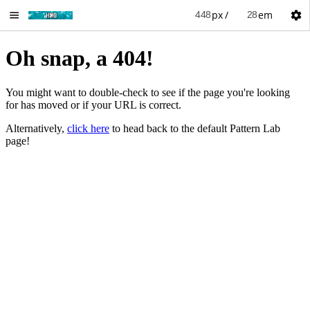
px
em
/
Toggle
Menu