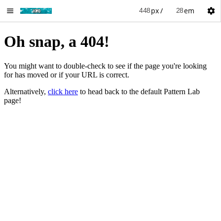
px
em
/
Toggle
Menu